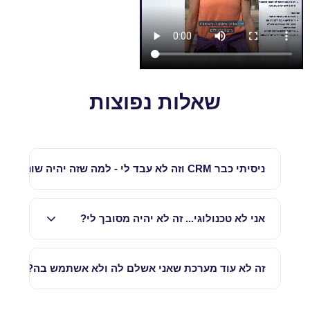
שאלות נפוצות
ניסיתי כבר CRM וזה לא עבד לי - למה שזה יהיה שונה?
כי הבעיה בדרך כלל היא לא המערכת - אלא שהיא
אני לא טכנולוגי... זה לא יהיה מסובך לי?
פשוט לא התאימה לאיך שהעסק שלך עובד. כאן
מתחילים ממה שקורה אצלך ביום־יום, ורק אז בונים
המטרה היא שהמערכת תעבוד בשבילך - לא שאתה
משהו שמתאים לזה.
זה לא עוד מערכת שאני אשלם לה ולא אשתמש בה?
תעבוד בשבילה. אנחנו בונים משהו פשוט וברור,
שמתאים לאיך שאתה עובד ביום־יום ולא דורש ממך
לא. כי המערכת לא נשארת בצד - היא נכנסת ישר