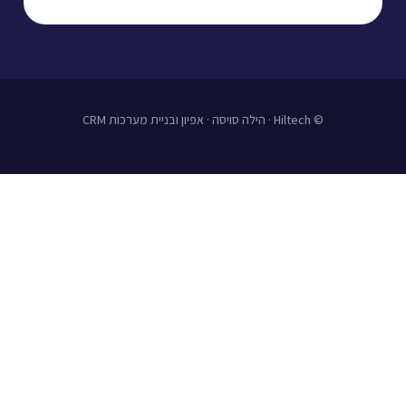
© Hiltech · הילה סויסה · אפיון ובניית מערכות CRM