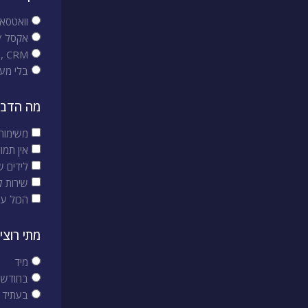
וואטסא
אקסל / 
ho, CRM
בלי מע
מה הדבר
משימות 
אין תמו
לידים ש
שירות ל
הכול ע
מתי רוצי
מיד
בחודש 
בעתיד