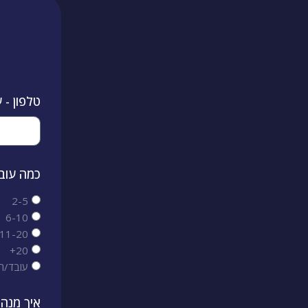
טלפון -
כמה עוב
2-5
6-10
11-20
20+
עובד/ת
איך מנהל