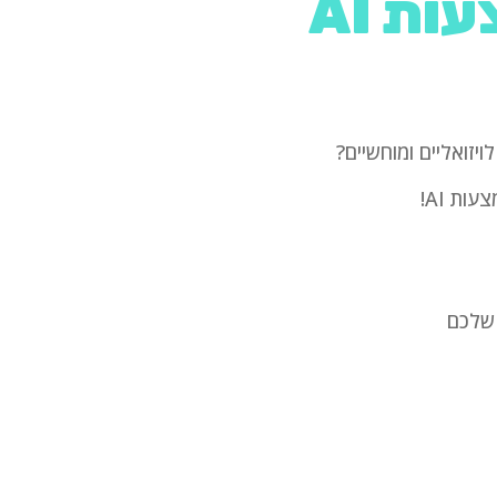
ות AI
זואליים ומוחשיים?
ת AI!
 שלכם