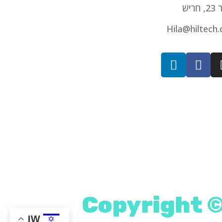
חריש
Hila@hiltech.c
Copyright ©
IW