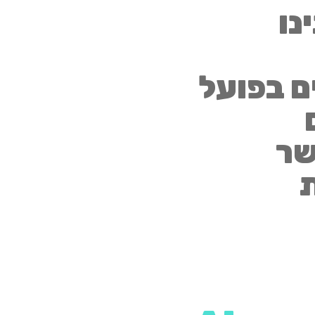
נו
ם בפועל
שר